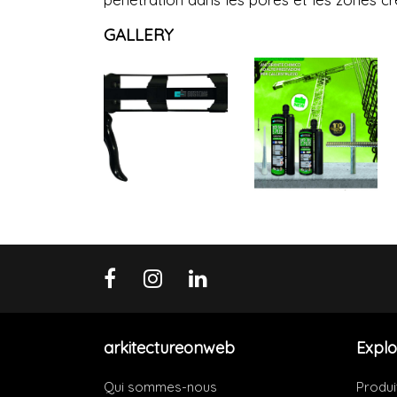
GALLERY
arkitectureonweb
Explo
Qui sommes-nous
Produi