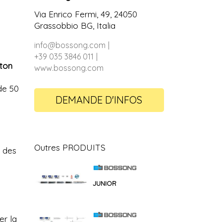
Via Enrico Fermi, 49, 24050
Grassobbio BG, Italia
info@bossong.com
+39 035 3846 011
éton
www.bossong.com
de 50
DEMANDE D'INFOS
Outres PRODUITS
r des
JUNIOR
r la