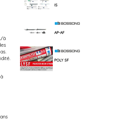
IS
AP-AF
u'à
des
as.
idité.
POLY SF
 à
dans