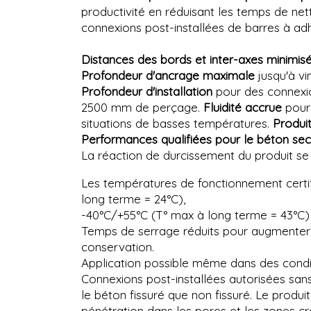
productivité en réduisant les temps de ne
connexions post-installées de barres à a
Distances des bords et inter-axes minimisés
Profondeur d'ancrage maximale
jusqu'à vi
Profondeur d'installation
pour des connexio
2500 mm de perçage.
Fluidité accrue
pour 
situations de basses températures.
Produit
Performances qualifiées pour le béton sec
La réaction de durcissement du produit s
Les températures de fonctionnement certifi
long terme = 24°C),
-40°C/+55°C (T° max à long terme = 43°C)
Temps de serrage réduits pour augmenter l
conservation.
Application possible même dans des condi
Connexions post-installées autorisées sans
le béton fissuré que non fissuré. Le produi
pénétration dans les pores et les zones cr