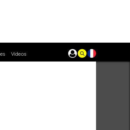
res
Videos