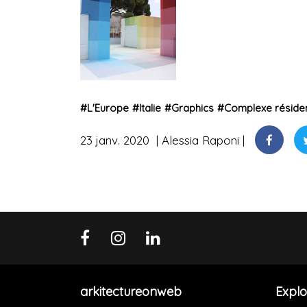
#
L'Europe
#
Italie
#
Graphics
#
Complexe résiden
23 janv. 2020
Alessia Raponi
arkitectureonweb
Explo