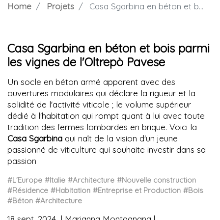
Home
Projets
Casa Sgarbina en béton et bois parmi les vignes de l'Oltrepò Pavese
Casa Sgarbina en béton et bois parmi
les vignes de l'Oltrepò Pavese
Un socle en béton armé apparent avec des
ouvertures modulaires qui déclare la rigueur et la
solidité de l'activité viticole ; le volume supérieur
dédié à l'habitation qui rompt quant à lui avec toute
tradition des fermes lombardes en brique. Voici la
Casa Sgarbina
qui naît de la vision d'un jeune
passionné de viticulture qui souhaite investir dans sa
passion
#L'Europe
#Italie
#Architecture
#Nouvelle construction
#Résidence
#Habitation
#Entreprise et Production
#Bois
#Béton
#Architecture
18 sept. 2024
Marianna Montagnana