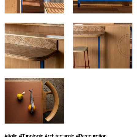
#
Italie
#
Typologie Architecturale
#
Restauration