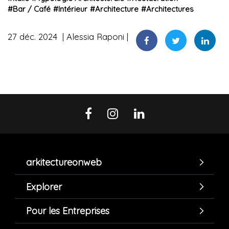
#
Bar / Café
#
Intérieur
#
Architecture
#
Architectures
27 déc. 2024
Alessia Raponi
arkitectureonweb
Explorer
Pour les Entreprises