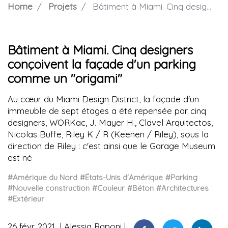
Home
Projets
Bâtiment à Miami. Cinq designers conçoivent la façade d'un parking comme un "origami"
Bâtiment à Miami. Cinq designers
conçoivent la façade d'un parking
comme un "origami"
Au cœur du Miami Design District, la façade d'un
immeuble de sept étages a été repensée par cinq
designers, WORKac, J. Mayer H., Clavel Arquitectos,
Nicolas Buffe, Riley K / R (Keenen / Riley), sous la
direction de Riley : c'est ainsi que le Garage Museum
est né
#Amérique du Nord
#États-Unis d'Amérique
#Parking
#Nouvelle construction
#Couleur
#Béton
#Architectures
#Extérieur
26 févr. 2021
Alessia Raponi