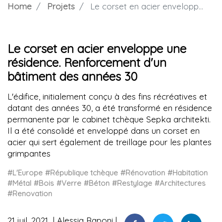
Home
Projets
Le corset en acier enveloppe une résidence. Renforcement d'un bâtiment des années 30
Le corset en acier enveloppe une
résidence. Renforcement d'un
bâtiment des années 30
L'édifice, initialement conçu à des fins récréatives et
datant des années 30, a été transformé en résidence
permanente par le cabinet tchèque Sepka architekti.
Il a été consolidé et enveloppé dans un corset en
acier qui sert également de treillage pour les plantes
grimpantes
#L'Europe
#République tchèque
#Rénovation
#Habitation
#Métal
#Bois
#Verre
#Béton
#Restylage
#Architectures
#Renovation
21 juil. 2021
Alessia Raponi