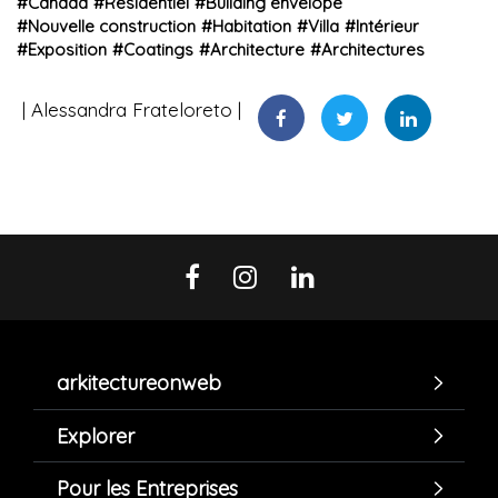
#
Canada
#
Résidentiel
#
Building envelope
#
Nouvelle construction
#
Habitation
#
Villa
#
Intérieur
#
Exposition
#
Coatings
#
Architecture
#
Architectures
Alessandra Frateloreto
arkitectureonweb
Explorer
Pour les Entreprises