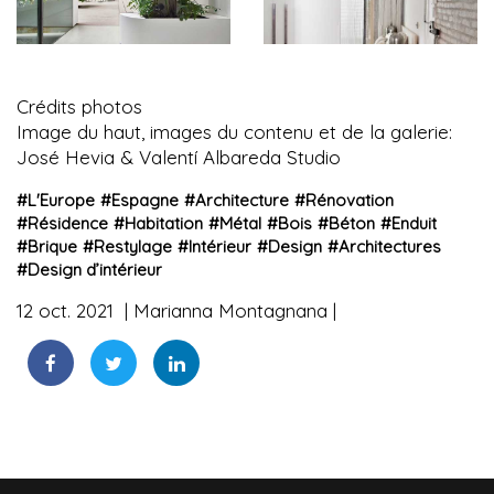
Crédits photos
Image du haut, images du contenu et de la galerie:
José Hevia & Valentí Albareda Studio
#
L'Europe
#
Espagne
#
Architecture
#
Rénovation
#
Résidence
#
Habitation
#
Métal
#
Bois
#
Béton
#
Enduit
#
Brique
#
Restylage
#
Intérieur
#
Design
#
Architectures
#
Design d’intérieur
12 oct. 2021
Marianna Montagnana