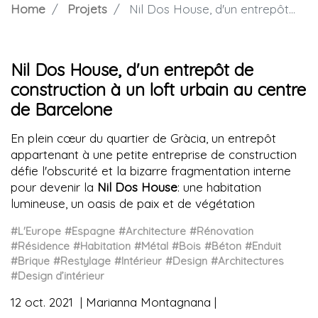
Home
Projets
Nil Dos House, d'un entrepôt de construction à un loft urbain au centre de Barcelone
Nil Dos House, d'un entrepôt de
construction à un loft urbain au centre
de Barcelone
En plein cœur du quartier de Gràcia, un entrepôt
appartenant à une petite entreprise de construction
défie l'obscurité et la bizarre fragmentation interne
pour devenir la
Nil Dos House
: une habitation
lumineuse, un oasis de paix et de végétation
#L'Europe
#Espagne
#Architecture
#Rénovation
#Résidence
#Habitation
#Métal
#Bois
#Béton
#Enduit
#Brique
#Restylage
#Intérieur
#Design
#Architectures
#Design d’intérieur
12 oct. 2021
Marianna Montagnana