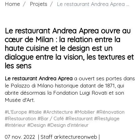
Home
Projets
Le restaurant Andrea Aprea ouvre au cœur de Milan : la relation entre la haute cuisine et le design est un dialogue entre la vision, les textures et les sens
Le restaurant Andrea Aprea ouvre au
cœur de Milan : la relation entre la
haute cuisine et le design est un
dialogue entre la vision, les textures et
les sens
Le restaurant Andrea Aprea
a ouvert ses portes dans
le Palazzo di Milano historique datant de 1871, qui
abrite désormais la Fondation Luigi Rovati et son
Musée d'Art.
#L'Europe
#Italie
#Architecture
#Mobilier
#Rénovation
#Restauration
#Bar / Café
#Restaurant
#Restylage
#Intérieur
#Design
#Design d’intérieur
07 nov. 2022
Staff arkitectureonweb