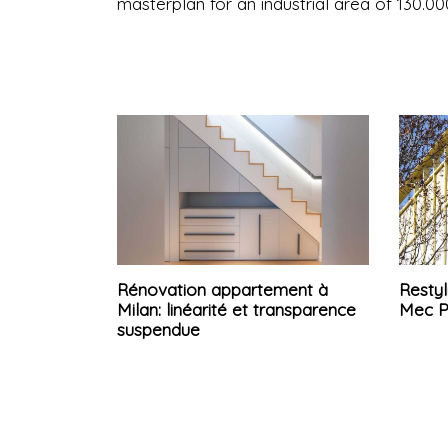
masterplan for an industrial area of 130.00
Rénovation appartement à
Restyl
Milan: linéarité et transparence
Mec P
suspendue