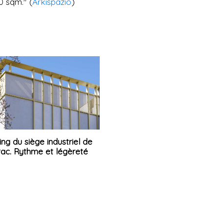
0 sqm." (
Arkispazio
)
ing du siège industriel de
ac. Rythme et légèreté