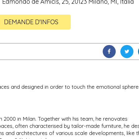
a Edmondo de Amicis, 25, 20123 Milano, MI, Italia
DEMANDE D'INFOS
paces and designed in order to touch the emotional sphere
n 2000 in Milan. Together with his team, he renovates
aces, often characterised by tailor-made furniture, he de
s and architectures of various scale developments, like 