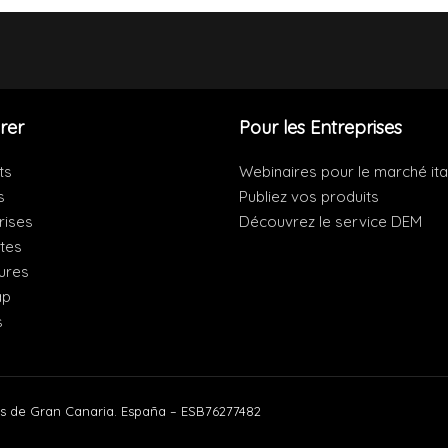
rer
Pour les Entreprises
ts
Webinaires pour le marché ita
s
Publiez vos produits
rises
Découvrez le service DEM
ites
ures
ap
s
s de Gran Canaria. España – ESB76277482