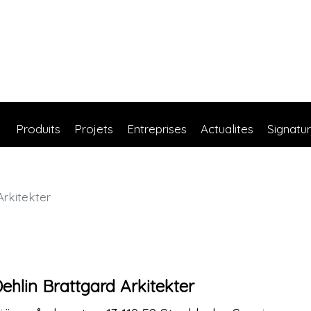
Produits
Projets
Entreprises
Actualites
Signatu
Arkitekter
ehlin Brattgard Arkitekter