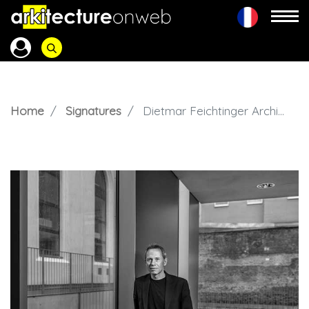
Home
Signatures
Dietmar Feichtinger Architectes (DFA)