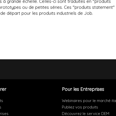
à grande échelle. Celles-ci sont traduites en "produits
 prototypes ou de petites séries. Ces "produits statement"
e départ pour les produits industriels de Job.
rer
Pour les Entreprises
ts
Webinaires pour le marché ita
s
Publiez vos produits
rises
Découvrez le service DEM