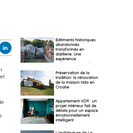
Bâtiments historiques
abandonnés
transformés en
distillerie. Une
expérience
authentique pour les
visiteurs
n
Préservation de la
 et
tradition: la rénovation
de la maison Hiža en
Croatie
Appartement VD11 : un
de
projet intérieur fait de
détails pour un espace
e.
émotionnellement
intelligent
L'architecture de La