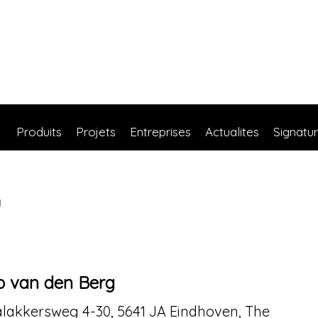
Produits
Projets
Entreprises
Actualites
Signatu
g
b van den Berg
lakkersweg 4-30, 5641 JA Eindhoven, The