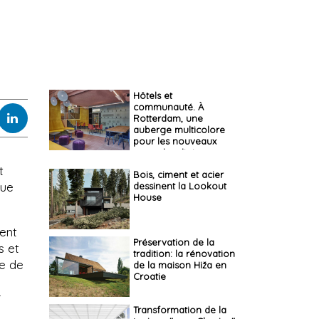
Hôtels et
communauté. À
Rotterdam, une
auberge multicolore
pour les nouveaux
nomades digitaux.
t
Bois, ciment et acier
gue
dessinent la Lookout
House
hent
Préservation de la
s et
tradition: la rénovation
te de
de la maison Hiža en
Croatie
r
Transformation de la