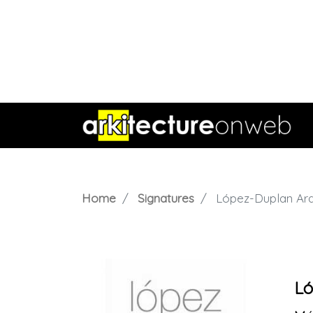
Home
Signatures
López-Duplan Arq
Ló