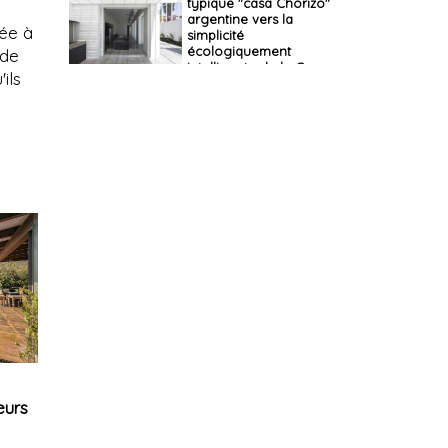
typique "casa Chorizo"
argentine vers la
tée à
simplicité
écologiquement
 de
intelligente de la Casa
ils
Martínez
eurs