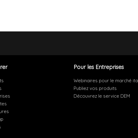
rer
Pour les Entreprises
ts
Webinaires pour le marché ita
s
Publiez vos produits
rises
Découvrez le service DEM
ites
ures
ap
s