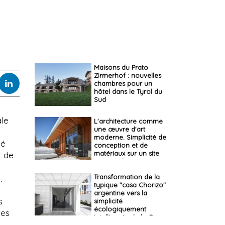
Maisons du Prato
Zirmerhof : nouvelles
chambres pour un
hôtel dans le Tyrol du
Sud
ale
L'architecture comme
une œuvre d'art
moderne. Simplicité de
sé
conception et de
matériaux sur un site
t de
spectaculaire
,
Transformation de la
typique "casa Chorizo"
argentine vers la
s
simplicité
écologiquement
ges
intelligente de la Casa