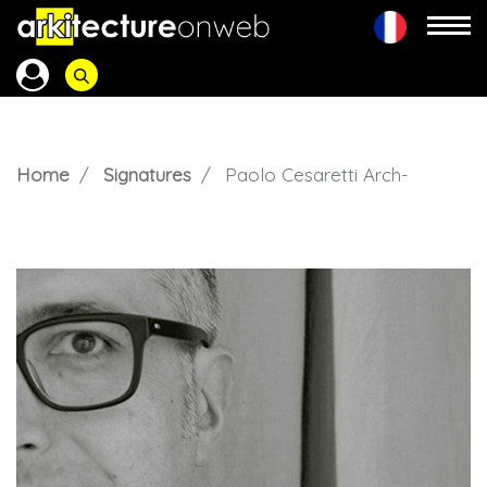
Home
Signatures
Paolo Cesaretti Arch-