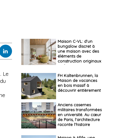
Maison C-VL: d'un
bungalow discret à
une maison avec des
éléments de
construction originaux
et des espaces pour
vivre spontanément
. Le
FH Kaltenbrunnen, la
 du
Maison de vacances
en bois massif à
découvrir entièrement
 ne
Anciens casernes
militaires transformées
en université. Au cœur
de Paris, l'architecture
raconte l'histoire
Maison à Afife, une