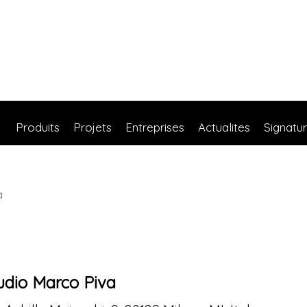
Produits
Projets
Entreprises
Actualites
Signatu
a
udio Marco Piva