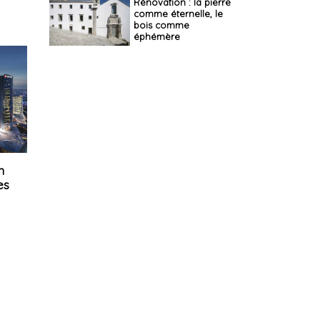
Rénovation : la pierre
comme éternelle, le
bois comme
éphémère
n
es