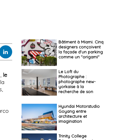
Bâtiment à Miami. Cinq
designers conçoivent
la façade d'un parking
comme un "origami"
Le Loft du
a,
le
Photographe :
la
photographe new-
yorkaise à la
s,
recherche de son
espace
Hyundai Motorstudio
arco
Goyang entre
architecture et
imagination
Trinity College