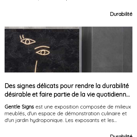
occupants. Des études récentes ont démontré
comment une gestion correcte du confort thermique
Durabilité
dans les bâtiments peut prévenir les problèmes de
santé
liés aux températures extrêmes, réduisant le
stress thermique et les maladies liées à la chaleur.
L'adoption de systèmes isolants avancés permet de
maintenir une température interne optimale,
contribuant significativement au bien-être
psychophysique des habitants.
Des signes délicats pour rendre la durabilité
désirable et faire partie de la vie quotidienne.
Concept pour un espace narratif
Gentle Signs
est une exposition composée de milieux
meublés, d'un espace de démonstration culinaire et
d'un jardin hydroponique. Les exposants et les
accessoires d'ameublement, ainsi que les produits de
l'entreprise de céramiques Kale, commanditaire du
Durabilité