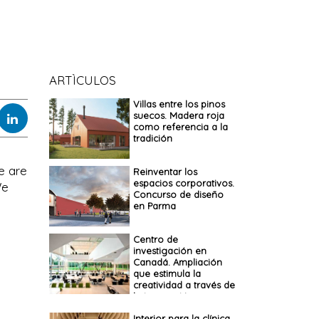
ARTÌCULOS
Villas entre los pinos
suecos. Madera roja
como referencia a la
tradición
e are
Reinventar los
espacios corporativos.
We
Concurso de diseño
en Parma
Centro de
investigación en
Canadá. Ampliación
que estimula la
creatividad a través de
la interacción
Interior para la clínica