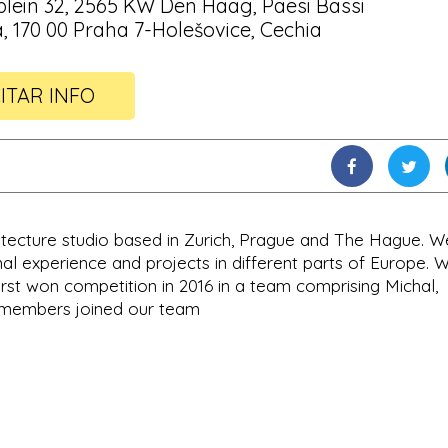
ein 32, 2565 KW Den Haag, Paesi Bassi
, 170 00 Praha 7-Holešovice, Cechia
ITAR INFO
hitecture studio based in Zurich, Prague and The Hague. W
nal experience and projects in different parts of Europe. 
irst won competition in 2016 in a team comprising Michal,
 members joined our team