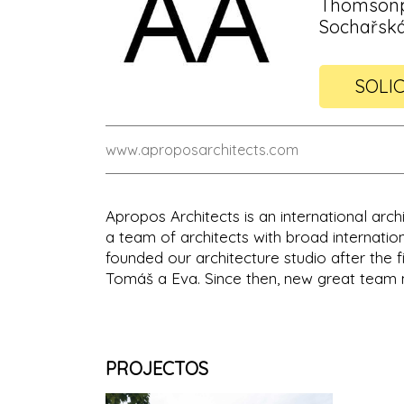
Thomsonpl
Sochařská
SOLIC
www.aproposarchitects.com
Apropos Architects is an international arc
a team of architects with broad internatio
founded our architecture studio after the f
Tomáš a Eva. Since then, new great team
PROJECTOS