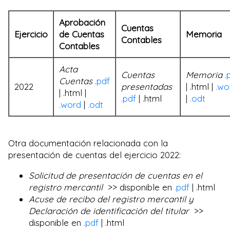
Aprobación
Cuentas
Ejercicio
de Cuentas
Memoria
Contables
Contables
Acta
Cuentas
Memoria
.
Cuentas
.pdf
2022
presentadas
| .html |
.wo
| .html |
.pdf
| .html
|
.odt
.word
|
.odt
Otra documentación relacionada con la
presentación de cuentas del ejercicio 2022:
Solicitud de presentación de cuentas en el
registro mercantil
>> disponible en
.pdf
| .html
Acuse de recibo del registro mercantil y
Declaración de identificación del titular
>>
disponible en
.pdf
| .html