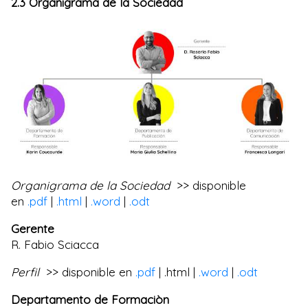
2.3 Organigrama de la Sociedad
Organigrama de la Sociedad
>> disponible
en
.pdf
|
.html
|
.word
|
.odt
Gerente
R. Fabio Sciacca
Perfil
>> disponible en
.pdf
| .html |
.word
|
.odt
Departamento de Formaciòn