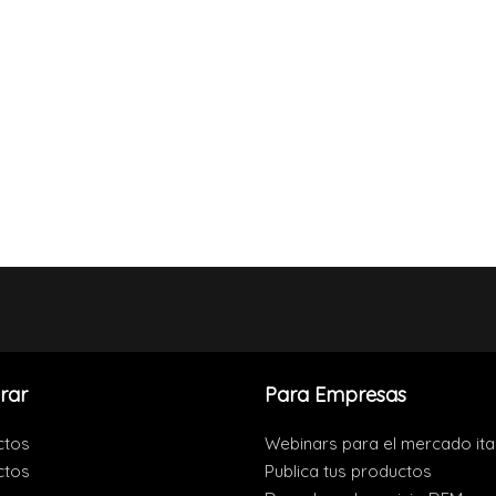
rar
Para Empresas
ctos
Webinars para el mercado ita
ctos
Publica tus productos