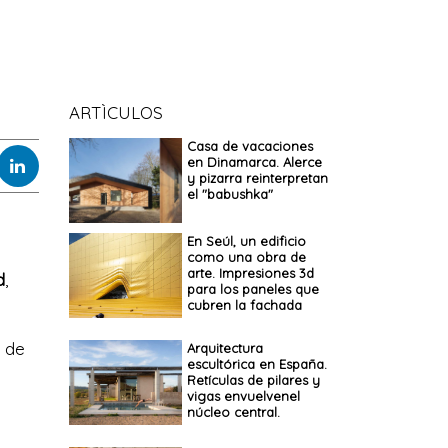
ARTÌCULOS
Casa de vacaciones
en Dinamarca. Alerce
y pizarra reinterpretan
el "babushka"
En Seúl, un edificio
como una obra de
arte. Impresiones 3d
d
,
para los paneles que
cubren la fachada
s de
Arquitectura
escultórica en España.
Retículas de pilares y
vigas envuelvenel
núcleo central.