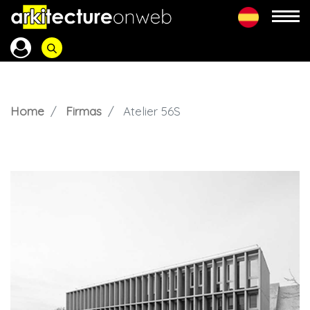
Home
Firmas
Atelier 56S