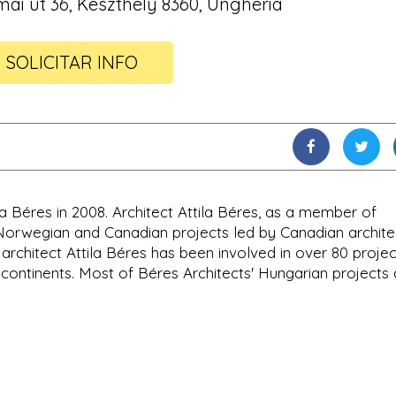
ai út 36, Keszthely 8360, Ungheria
SOLICITAR INFO
a Béres in 2008. Architect Attila Béres, as a member of
 Norwegian and Canadian projects led by Canadian archite
rchitect Attila Béres has been involved in over 80 projec
 continents. Most of Béres Architects' Hungarian projects 