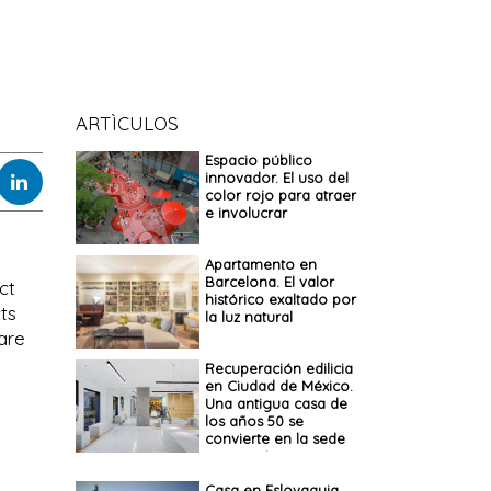
ARTÌCULOS
Espacio público
innovador. El uso del
color rojo para atraer
e involucrar
Apartamento en
Barcelona. El valor
ct
histórico exaltado por
ts
la luz natural
are
Recuperación edilicia
en Ciudad de México.
Una antigua casa de
los años 50 se
convierte en la sede
corporativa.
Casa en Eslovaquia.