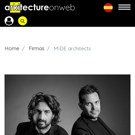
Home
Firmas
MIDE architects