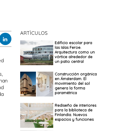
ARTÌCULOS
Edificio escolar para
las Islas Feroe.
Arquitectura como un
vórtice alrededor de
ed
un patio central
s,
Construcción orgánica
en Ámsterdam. El
than
movimiento del sol
nd
genera la forma
paramétrica
da
Rediseño de interiores
para la biblioteca de
Finlandia. Nuevos
espacios y funciones