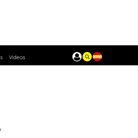
as
Videos
V