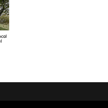
ocal
l