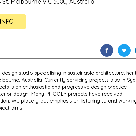
ns St, Melbourne VIC 3000, Australia
 INFO
esign studio specialising in sustainable architecture, heri
bourne, Australia. Currently servicing projects also in Sy
cts is an enthusiastic and progressive design practice
 interior design. Many PHOOEY projects have received
tion. We place great emphasis on listening to and workin
oject aims