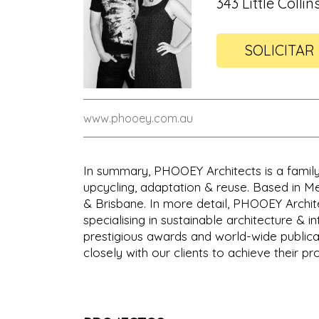
343 Little Colli
SOLICITAR
www.phooey.com.au
In summary, PHOOEY Architects is a family d
upcycling, adaptation & reuse. Based in Mel
& Brisbane. In more detail, PHOOEY Archite
specialising in sustainable architecture &
prestigious awards and world-wide publica
closely with our clients to achieve their pr