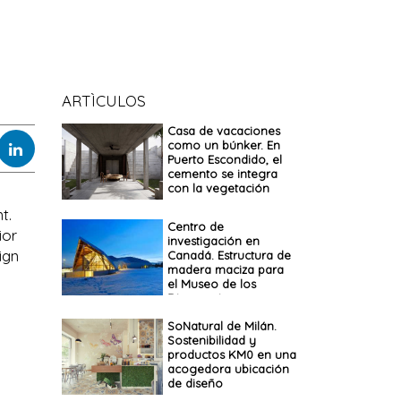
ARTÌCULOS
Casa de vacaciones
como un búnker. En
Puerto Escondido, el
cemento se integra
con la vegetación
t.
Centro de
ior
investigación en
ign
Canadá. Estructura de
madera maciza para
el Museo de los
Dinosaurios
SoNatural de Milán.
Sostenibilidad y
productos KM0 en una
acogedora ubicación
de diseño