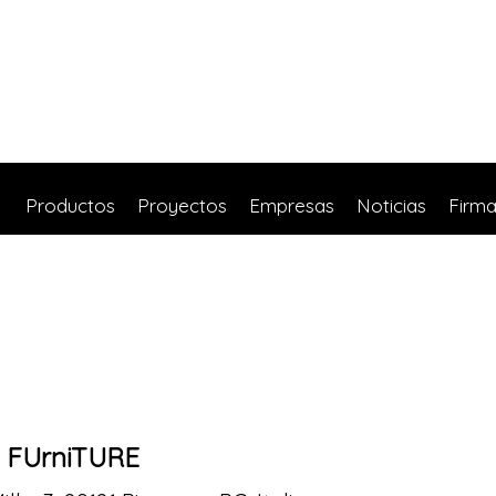
Productos
Proyectos
Empresas
Noticias
Firm
 FUrniTURE