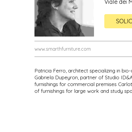
Viale dei M
SOLIC
www.smarthfurniture.com
Patricia Ferro, architect specializing in bio
Gabriela Dupeyron, partner of Studio ID&A, 
furnishings for commercial premises Carlot
of furnishings for large work and study spa