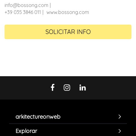
info@bossong.com
+39 035 3846 011
www.bossong.com
SOLICITAR INFO
arkitectureonweb
Explorar