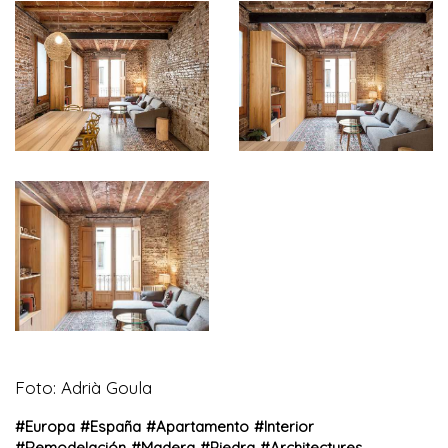
Foto: Adrià Goula
#
Europa
#
España
#
Apartamento
#
Interior
#
Remodelación
#
Madera
#
Piedra
#
Architectures