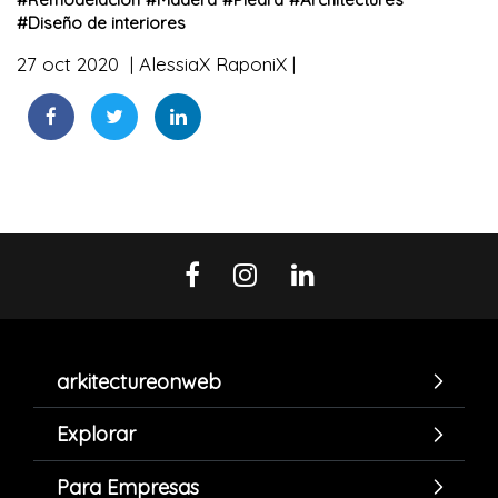
#
Diseño de interiores
27 oct 2020
AlessiaX RaponiX
arkitectureonweb
Explorar
Para Empresas