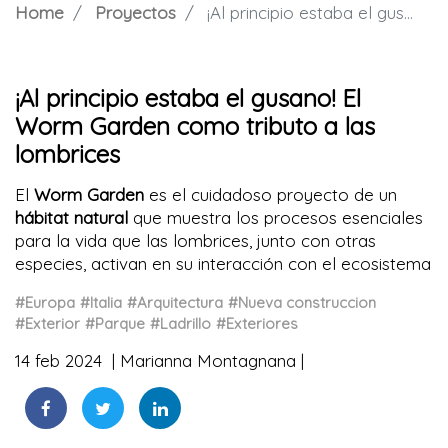
Home
Proyectos
¡Al principio estaba el gusano! El Worm Garden como tributo a las lombrices
¡Al principio estaba el gusano! El
Worm Garden como tributo a las
lombrices
El
Worm Garden
es el cuidadoso proyecto de un
hábitat natural
que muestra los procesos esenciales
para la vida que las lombrices, junto con otras
especies, activan en su interacción con el ecosistema
#Europa
#Italia
#Arquitectura
#Nueva construccion
#Exterior
#Parque
#Ladrillo
#Exteriores
14 feb 2024
Marianna Montagnana