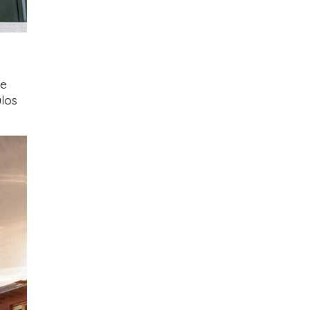
de
ulos