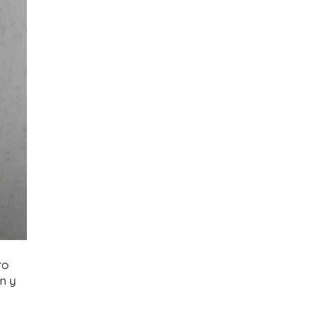
ro
n y