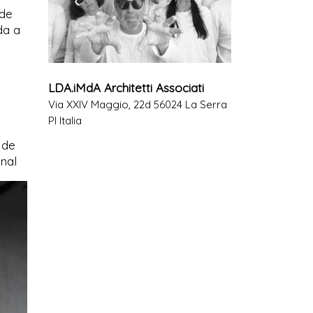
 de
da a
LDA.iMdA Architetti Associati
Via XXIV Maggio, 22d 56024 La Serra
PI Italia
 de
onal