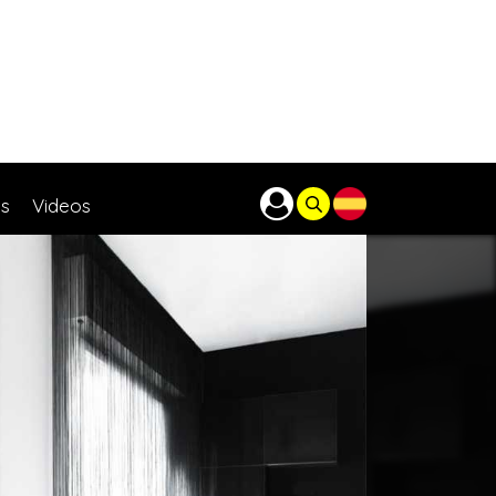
as
Videos