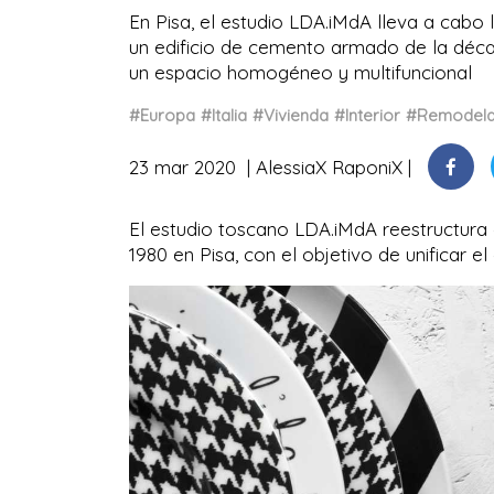
En Pisa, el estudio LDA.iMdA lleva a cabo
un edificio de cemento armado de la décad
un espacio homogéneo y multifuncional
#Europa
#Italia
#Vivienda
#Interior
#Remodela
23 mar 2020
AlessiaX RaponiX
El estudio toscano LDA.iMdA reestructura e
1980 en Pisa, con el objetivo de unificar 