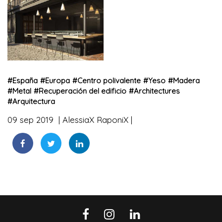
#
España
#
Europa
#
Centro polivalente
#
Yeso
#
Madera
#
Metal
#
Recuperación del edificio
#
Architectures
#
Arquitectura
09 sep 2019
AlessiaX RaponiX