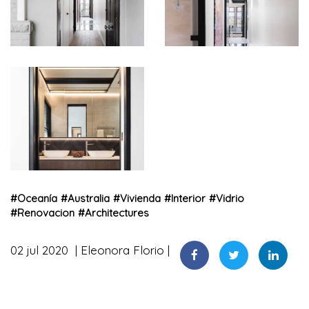
#
Oceanía
#
Australia
#
Vivienda
#
Interior
#
Vidrio
#
Renovacion
#
Architectures
02 jul 2020
Eleonora Florio