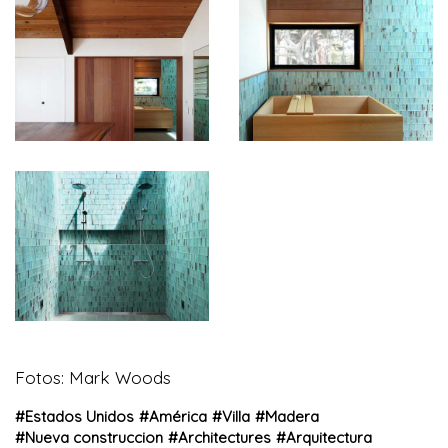
Fotos: Mark Woods
#
Estados Unidos
#
América
#
Villa
#
Madera
#
Nueva construccion
#
Architectures
#
Arquitectura