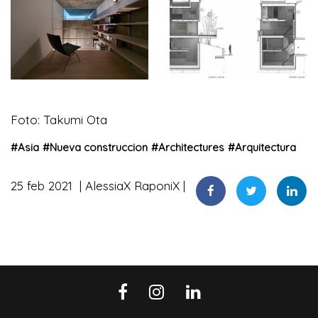
Foto: Takumi Ota
#
Asia
#
Nueva construccion
#
Architectures
#
Arquitectura
25 feb 2021
AlessiaX RaponiX