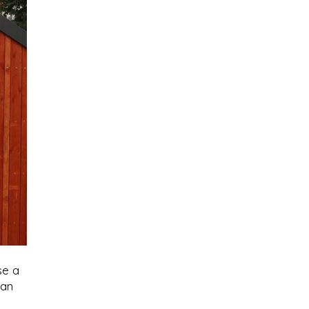
se a
gan