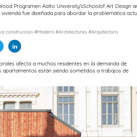
Wood Programen Aalto University'sSchoolof Art Design a
e vivienda fue diseñada para abordar la problemática actu
a construccion
#Madera
#Architectures
#Arquitectura
mporales afecta a muchos residentes en la demanda de
yos apartamentos están siendo sometidos a trabajos de