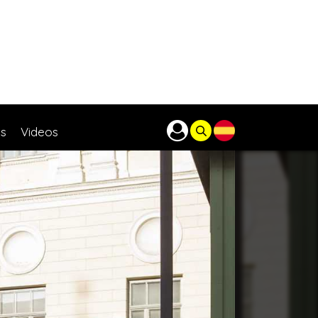
as
Videos