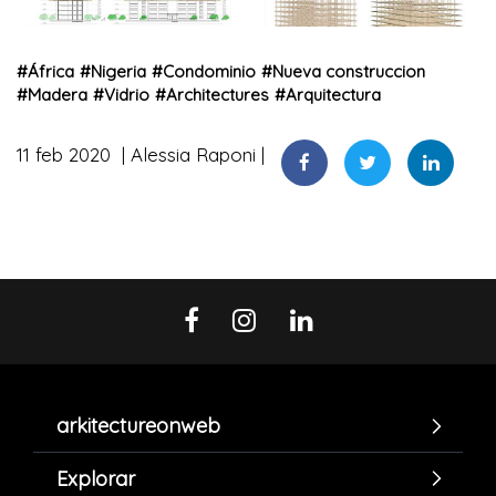
#
África
#
Nigeria
#
Condominio
#
Nueva construccion
#
Madera
#
Vidrio
#
Architectures
#
Arquitectura
11 feb 2020
Alessia Raponi
arkitectureonweb
Explorar