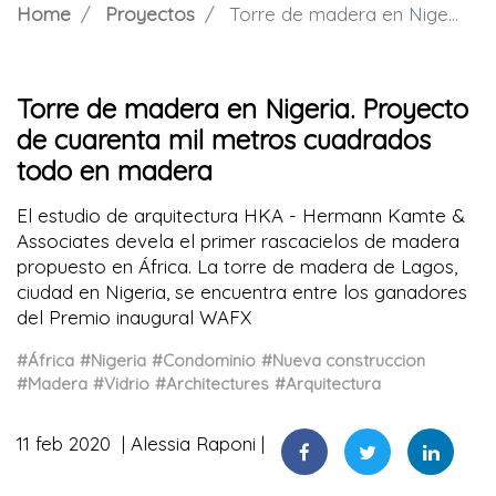
Home
Proyectos
Torre de madera en Nigeria. Proyecto de cuarenta mil metros cuadrados todo en madera
Torre de madera en Nigeria. Proyecto
de cuarenta mil metros cuadrados
todo en madera
El estudio de arquitectura HKA - Hermann Kamte &
Associates devela el primer rascacielos de madera
propuesto en África. La torre de madera de Lagos,
ciudad en Nigeria, se encuentra entre los ganadores
del Premio inaugural WAFX
#África
#Nigeria
#Condominio
#Nueva construccion
#Madera
#Vidrio
#Architectures
#Arquitectura
11 feb 2020
Alessia Raponi