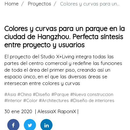
Home
Proyectos
Colores y curvas para un parque en la ciudad de Hangzhou. Perfecta síntesis entre proyecto y usuarios
Colores y curvas para un parque en la
ciudad de Hangzhou. Perfecta síntesis
entre proyecto y usuarios
El proyecto del Studio X+Living integra todas las
partes del centro comercial y redefine las funciones
de toda el área del primer piso, creando así un
espacio único, en el que las diversas áreas se
intersecan entre colores y curvas
#Asia
#China
#Diseño
#Parque
#Nueva construccion
#Interior
#Color
#Architectures
#Diseño de interiores
30 ene 2020
AlessiaX RaponiX