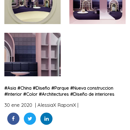
#
Asia
#
China
#
Diseño
#
Parque
#
Nueva construccion
#
Interior
#
Color
#
Architectures
#
Diseño de interiores
30 ene 2020
AlessiaX RaponiX