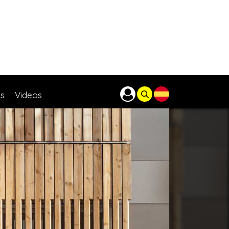
as
Videos