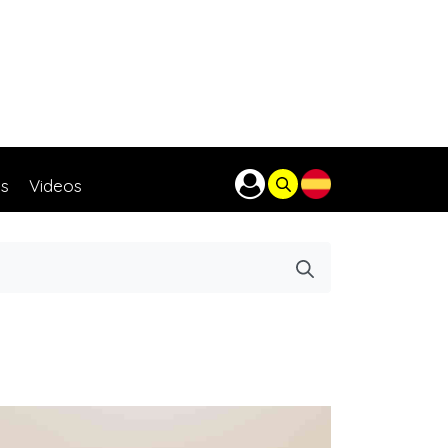
as
Videos