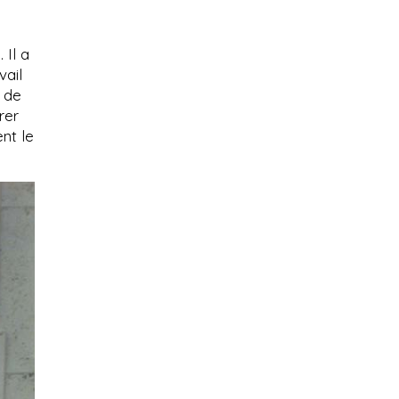
 Il a
vail
s de
rer
ent le