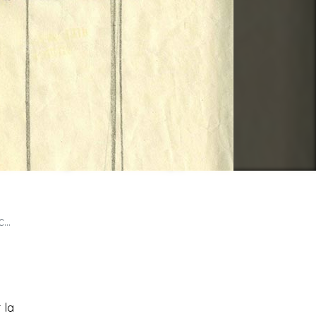
i
 la