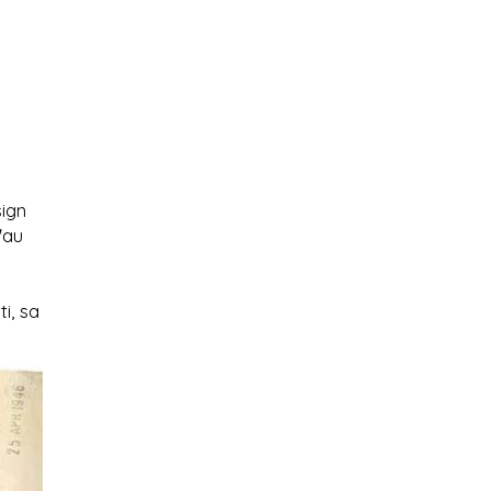
ign
'au
i, sa