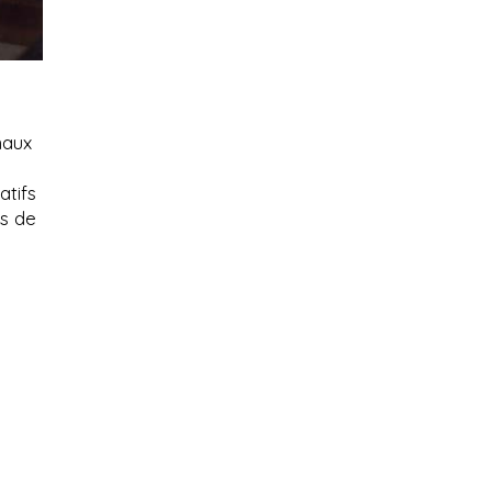
naux
atifs
rs de