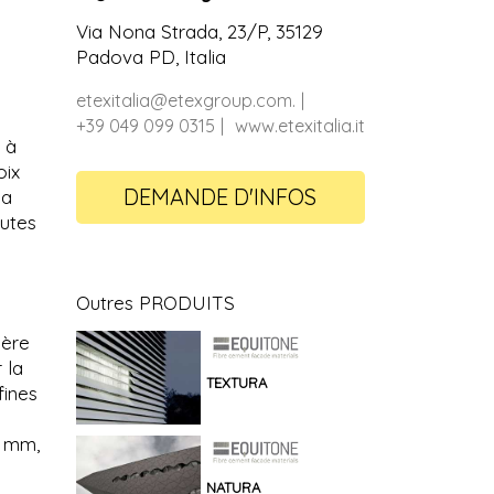
Via Nona Strada, 23/P, 35129
Padova PD, Italia
etexitalia@etexgroup.com.
+39 049 099 0315
www.etexitalia.it
 à
oix
DEMANDE D'INFOS
la
outes
Outres PRODUITS
ière
 la
TEXTURA
fines
0 mm,
NATURA