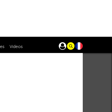
res
Videos