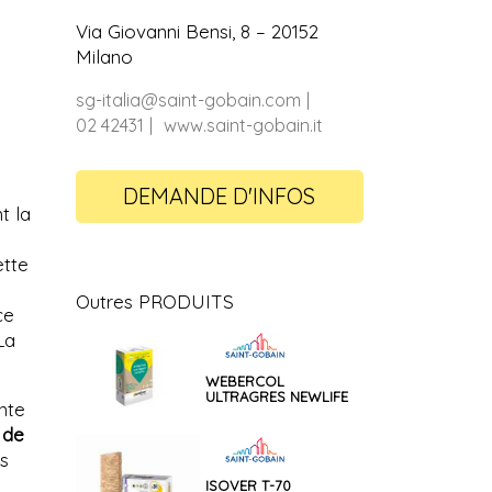
Via Giovanni Bensi, 8 – 20152
Milano
sg-italia@saint-gobain.com
02 42431
www.saint-gobain.it
DEMANDE D'INFOS
t la
ette
Outres PRODUITS
ce
La
WEBERCOL
ULTRAGRES NEWLIFE
nte
s de
s
ISOVER T-70