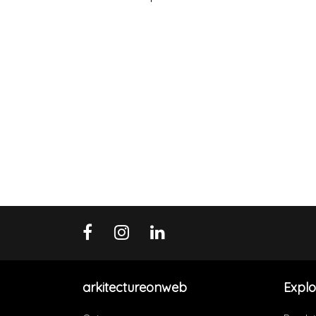
arkitectureonweb
Explo