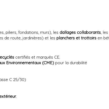
s, piliers, fondations, murs), les
dallages collaborants
, les
s de route, jardinières) et les
planchers et trottoirs
en bét
recyclés
certifiés et marqués CE.
maux Environnementaux (CME)
pour la durabilité
asse C 25/30)
extérieur
.