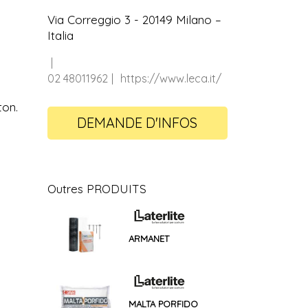
Via Correggio 3 - 20149 Milano –
Italia
02 48011962
https://www.leca.it/
on.
DEMANDE D'INFOS
Outres PRODUITS
ARMANET
MALTA PORFIDO