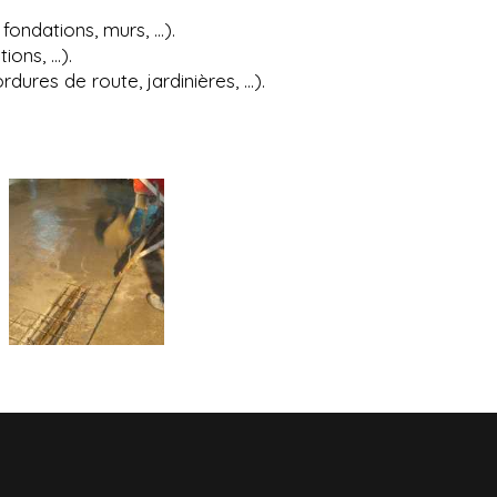
 fondations, murs, …).
ions, …).
rdures de route, jardinières, …).