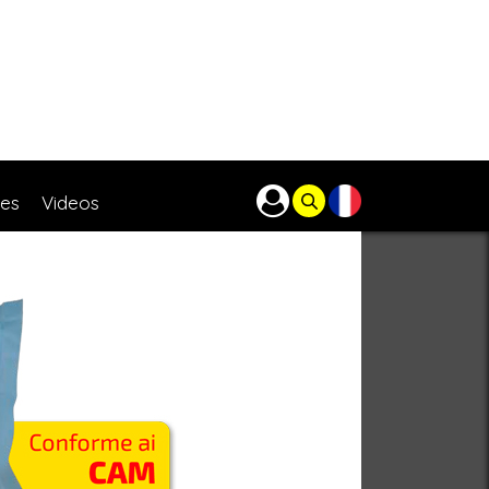
res
Videos