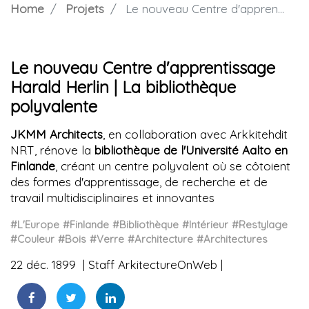
Home
Projets
Le nouveau Centre d'apprentissage Harald Herlin | La bibliothèque polyvalente
Le nouveau Centre d'apprentissage
Harald Herlin | La bibliothèque
polyvalente
JKMM Architects
, en collaboration avec Arkkitehdit
NRT, rénove la
bibliothèque de l'Université Aalto en
Finlande
, créant un centre polyvalent où se côtoient
des formes d'apprentissage, de recherche et de
travail multidisciplinaires et innovantes
#L'Europe
#Finlande
#Bibliothèque
#Intérieur
#Restylage
#Couleur
#Bois
#Verre
#Architecture
#Architectures
22 déc. 1899
Staff ArkitectureOnWeb