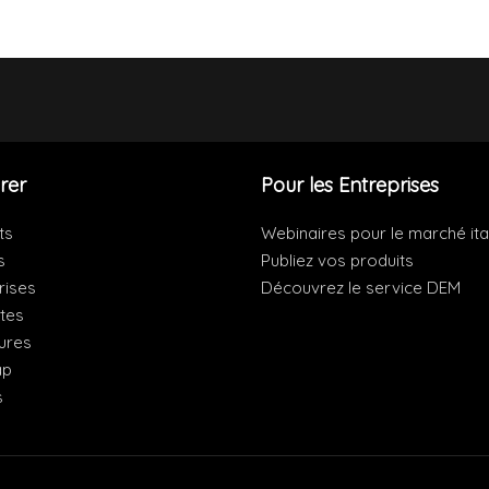
rer
Pour les Entreprises
ts
Webinaires pour le marché ita
s
Publiez vos produits
rises
Découvrez le service DEM
ites
ures
ap
s