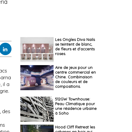
ria
Les Ongles Diva Nails
se teintent de blanc,
de fleurs et d'accents
roses.
Aire de jeux pour un
vacs
centre commercial en
Barna
Chine. Combinaison
de couleurs et de
 il a
compositions.
rie.
512GW Townhouse:
Peau Climatique pour
une résidence urbaine
, des
à Soho
ans
Hood Cliff Retreat les
ation
cabanes en bois qui