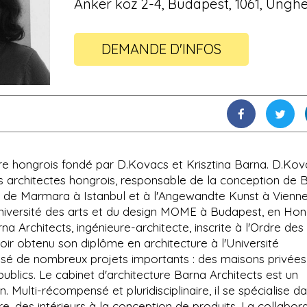
Anker köz 2-4, Budapest, 1061, Unghe
DEMANDE D'INFOS
ure hongrois fondé par D.Kovacs et Krisztina Barna. D.Ko
des architectes hongrois, responsable de la conception de 
té de Marmara à Istanbul et à l'Angewandte Kunst à Vienne,
niversité des arts et du design MOME à Budapest, en Hong
a Architects, ingénieure-architecte, inscrite à l'Ordre des
oir obtenu son diplôme en architecture à l'Université
lisé de nombreux projets importants : des maisons privées
 publics. Le cabinet d'architecture Barna Architects est un
n. Multi-récompensé et pluridisciplinaire, il se spécialise d
ture, des intérieurs à la conception de produits. La collabor