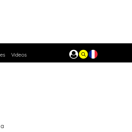
res
Videos
na