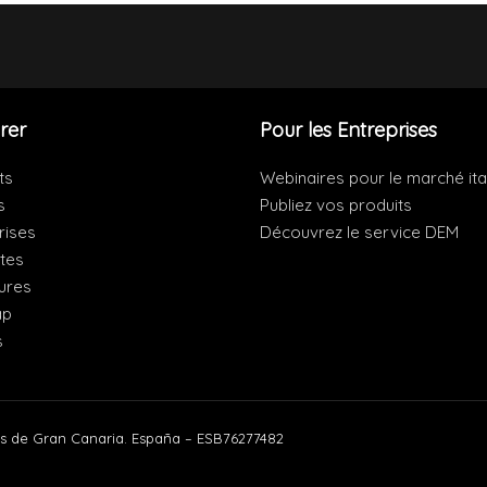
rer
Pour les Entreprises
ts
Webinaires pour le marché ita
s
Publiez vos produits
rises
Découvrez le service DEM
ites
ures
ap
s
s de Gran Canaria. España – ESB76277482