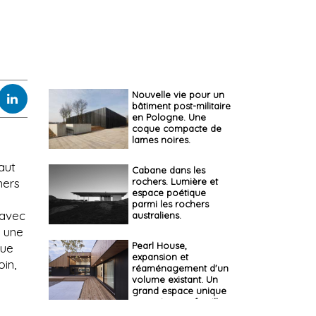
Nouvelle vie pour un
bâtiment post-militaire
en Pologne. Une
coque compacte de
lames noires.
aut
Cabane dans les
rochers. Lumière et
ners
espace poétique
parmi les rochers
 avec
australiens.
à une
Pearl House,
que
expansion et
oin,
réaménagement d'un
volume existant. Un
grand espace unique
pour vivre en famille